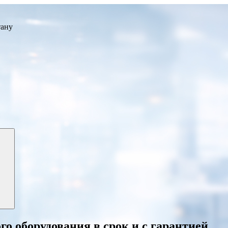
тану
го оборудования
в срок и с гарантией